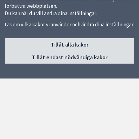
förbättra webbplatsen.
Du kan när du vill ändra dina inställningar.
Läs om vilka kakor vi använder och ändra dina inställningar
Sidfot
Huvudmeny
Tillåt alla kakor
Start
Tillåt endast nödvändiga kakor
Vi som jobbar här
Så blir du prenumerant
Att jobba på Snabel-Posten
Snabel-Postens historia
Snabblänkar
Uppsala kommun
Arbetsförmedlingen
Synpunkter