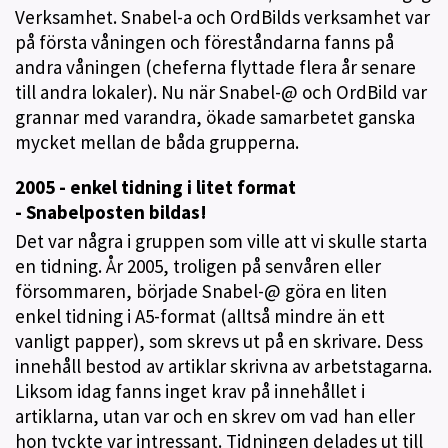
Verksamhet. Snabel-a och OrdBilds verksamhet var
på första våningen och föreståndarna fanns på
andra våningen (cheferna flyttade flera år senare
till andra lokaler). Nu när Snabel-@ och OrdBild var
grannar med varandra, ökade samarbetet ganska
mycket mellan de båda grupperna.
2005 - enkel tidning i litet format
- Snabelposten bildas!
Det var några i gruppen som ville att vi skulle starta
en tidning. År 2005, troligen på senvåren eller
försommaren, började Snabel-@ göra en liten
enkel tidning i A5-format (alltså mindre än ett
vanligt papper), som skrevs ut på en skrivare. Dess
innehåll bestod av artiklar skrivna av arbetstagarna.
Liksom idag fanns inget krav på innehållet i
artiklarna, utan var och en skrev om vad han eller
hon tyckte var intressant. Tidningen delades ut till