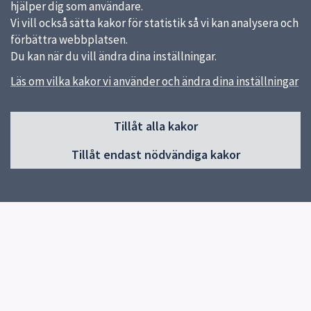
hjälper dig som användare.
Vi vill också sätta kakor för statistik så vi kan analysera och
förbättra webbplatsen.
Du kan när du vill ändra dina inställningar.
Läs om vilka kakor vi använder och ändra dina inställningar
Sidfot
Huvudmeny
Tillåt alla kakor
Start
Tillåt endast nödvändiga kakor
Vi som jobbar här
Så blir du prenumerant
Att jobba på Snabel-Posten
Snabel-Postens historia
Snabblänkar
Uppsala kommun
Arbetsförmedlingen