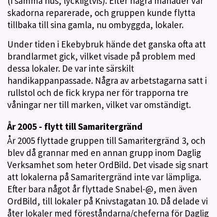
(i samma hus, lyckligtvis). Efter några månader var
skadorna reparerade, och gruppen kunde flytta
tillbaka till sina gamla, nu ombyggda, lokaler.
Under tiden i Ekebybruk hände det ganska ofta att
brandlarmet gick, vilket visade på problem med
dessa lokaler. De var inte särskilt
handikappanpassade. Några av arbetstagarna satt i
rullstol och de fick krypa ner för trapporna tre
våningar ner till marken, vilket var omständigt.
År 2005 - flytt till Samaritergränd
År 2005 flyttade gruppen till Samaritergränd 3, och
blev då grannar med en annan grupp inom Daglig
Verksamhet som heter OrdBild. Det visade sig snart
att lokalerna på Samaritergränd inte var lämpliga.
Efter bara något år flyttade Snabel-@, men även
OrdBild, till lokaler på Knivstagatan 10. Då delade vi
åter lokaler med föreståndarna/cheferna för Daglig