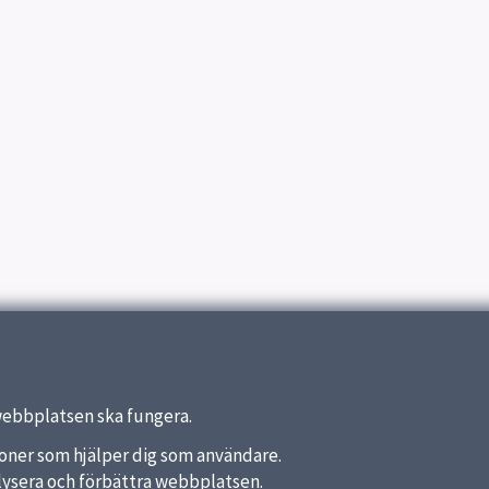
webbplatsen ska fungera.
nktioner som hjälper dig som användare.
analysera och förbättra webbplatsen.